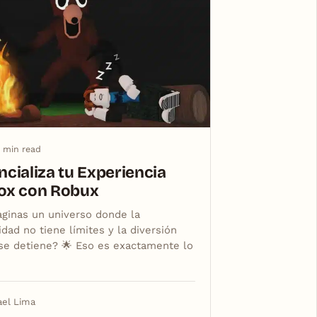
 min read
ncializa tu Experiencia
ox con Robux
aginas un universo donde la
idad no tiene límites y la diversión
se detiene? 🌟 Eso es exactamente lo
ael Lima