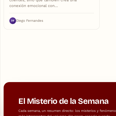
conexión emocional con…
DF
Diego Fernandes
El Misterio de la Semana
Cada semana, un resumen directo: los misterios y fenómen