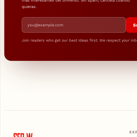
más interesantes del universo. Sin spam, cancela cuando
quieras.
Email address
S
Join readers who get our best ideas first. We respect your inb
EX