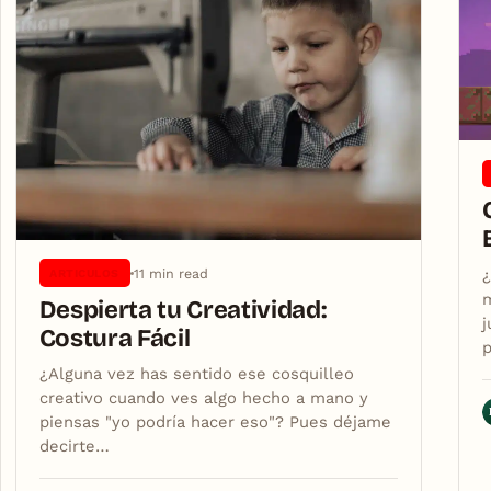
11 min read
¿
ARTICULOS
m
Despierta tu Creatividad:
j
Costura Fácil
p
¿Alguna vez has sentido ese cosquilleo
creativo cuando ves algo hecho a mano y
piensas "yo podría hacer eso"? Pues déjame
decirte…