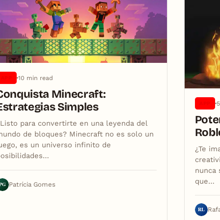
10 min read
APP
Conquista Minecraft:
5
APP
Estrategias Simples
Pote
Listo para convertirte en una leyenda del
Robl
undo de bloques? Minecraft no es solo un
uego, es un universo infinito de
¿Te im
osibilidades…
creativ
nunca 
que…
PG
Patrícia Gomes
RL
Raf