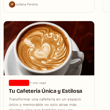
JP
Juliana Pereira
7 min read
ARTICULOS
Tu Cafetería Única y Estilosa
Transformar una cafetería en un espacio
único y memorable no solo atrae más
clientes, sino que también crea una