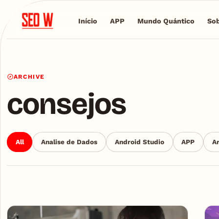
Início
APP
Mundo Quántico
Sob
ARCHIVE
consejos
All
Analise de Dados
Android Studio
APP
Ar
Articles