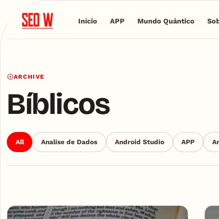
Início
APP
Mundo Quántico
Sob
ARCHIVE
Bíblicos
All
Analise de Dados
Android Studio
APP
Ar
Articles