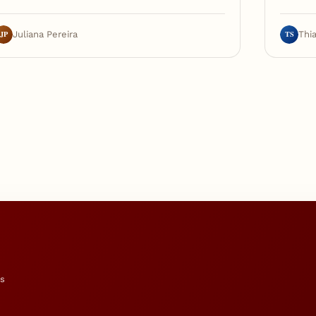
JP
TS
Juliana Pereira
Thi
os