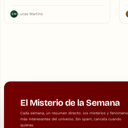
LM
Lucas Martins
El Misterio de la Semana
Cada semana, un resumen directo: los misterios y fenómen
más interesantes del universo. Sin spam, cancela cuando
quieras.