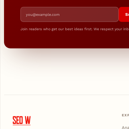
Email address
S
Join readers who get our best ideas first. We respect your inb
EX
Ana