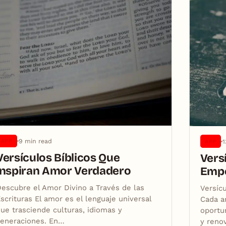
9 min read
1
APP
APP
Versículos Bíblicos Que
Vers
Inspiran Amor Verdadero
Empe
escubre el Amor Divino a Través de las
Versíc
scrituras El amor es el lenguaje universal
Cada a
ue trasciende culturas, idiomas y
oportu
generaciones. En…
y reno