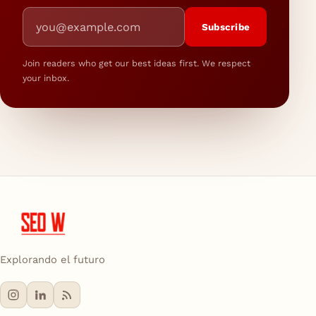
Email address
Subscribe
Join readers who get our best ideas first. We respect
your inbox.
Explorando el futuro