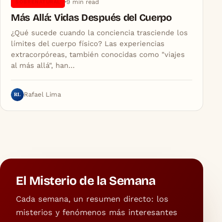
9 min read
SOBRENATURAL
Más Allá: Vidas Después del Cuerpo
¿Qué sucede cuando la conciencia trasciende los
límites del cuerpo físico? Las experiencias
extracorpóreas, también conocidas como "viajes
al más allá", han…
RL
Rafael Lima
El Misterio de la Semana
Cada semana, un resumen directo: los
misterios y fenómenos más interesantes