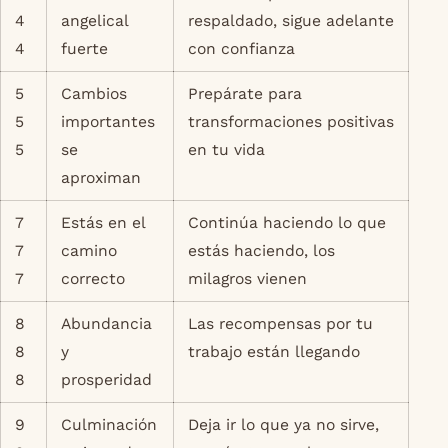
4
angelical
respaldado, sigue adelante
4
fuerte
con confianza
5
Cambios
Prepárate para
5
importantes
transformaciones positivas
5
se
en tu vida
aproximan
7
Estás en el
Continúa haciendo lo que
7
camino
estás haciendo, los
7
correcto
milagros vienen
8
Abundancia
Las recompensas por tu
8
y
trabajo están llegando
8
prosperidad
9
Culminación
Deja ir lo que ya no sirve,