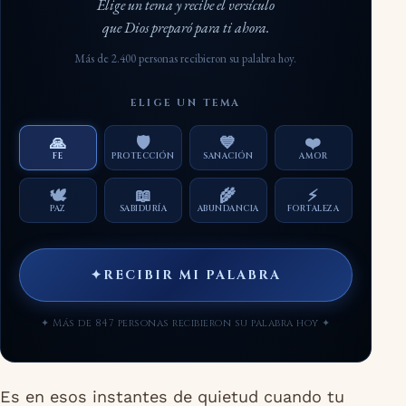
Elige un tema y recibe el versículo
que Dios preparó para ti ahora.
Más de 2.400 personas recibieron su palabra hoy.
ELIGE UN TEMA
🙏
🛡️
💙
❤️
FE
PROTECCIÓN
SANACIÓN
AMOR
🕊️
📖
🌾
⚡
PAZ
SABIDURÍA
ABUNDANCIA
FORTALEZA
✦
RECIBIR MI PALABRA
✦ Más de 847 personas recibieron su palabra hoy ✦
Es en esos instantes de quietud cuando tu