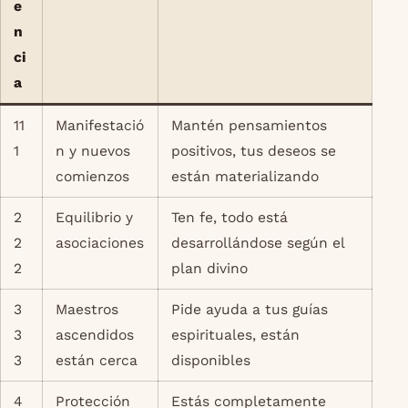
e
n
ci
a
11
Manifestació
Mantén pensamientos
1
n y nuevos
positivos, tus deseos se
comienzos
están materializando
2
Equilibrio y
Ten fe, todo está
2
asociaciones
desarrollándose según el
2
plan divino
3
Maestros
Pide ayuda a tus guías
3
ascendidos
espirituales, están
3
están cerca
disponibles
4
Protección
Estás completamente