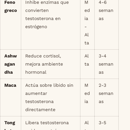
Feno
Inhibe enzimas que
M
4-6
greco
convierten
ed
seman
testosterona en
ia
as
estrógeno
-
Al
ta
Ashw
Reduce cortisol,
Al
3-4
agan
mejora ambiente
ta
seman
dha
hormonal
as
Maca
Actúa sobre libido sin
M
2-3
aumentar
ed
seman
testosterona
ia
as
directamente
Tong
Libera testosterona
Al
3-5