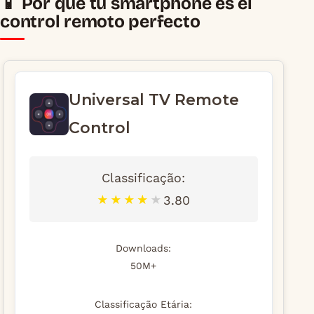
📱 Por qué tu smartphone es el
control remoto perfecto
Universal TV Remote
Control
Classificação:
3.80
★
★
★
★
★
Downloads:
50M+
Classificação Etária: