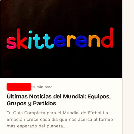
11 min read
ARTICULOS
Últimas Noticias del Mundial: Equipos,
Grupos y Partidos
Tu Guía Completa para el Mundial de Fútbol La
emoción crece cada día que nos acerca al torneo
más esperado del planeta.…